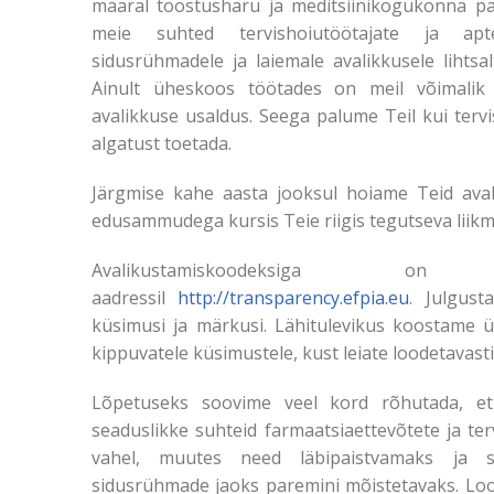
määral tööstusharu ja meditsiinikogukonna pa
meie suhted tervishoiutöötajate ja apt
sidusrühmadele ja laiemale avalikkusele lihtsa
Ainult üheskoos töötades on meil võimalik 
avalikkuse usaldus. Seega palume Teil kui tervi
algatust toetada.
Järgmise kahe aasta jooksul hoiame Teid ava
edusammudega kursis Teie riigis tegutseva lii
Avalikustamiskoodeksiga o
aadressil
http://transparency.efpia.eu
. Julgust
küsimusi ja märkusi. Lähitulevikus koostame 
kippuvatele küsimustele, kust leiate loodetavast
Lõpetuseks soovime veel kord rõhutada, e
seaduslikke suhteid farmaatsiaettevõtete ja ter
vahel, muutes need läbipaistvamaks ja s
sidusrühmade jaoks paremini mõistetavaks. Lo