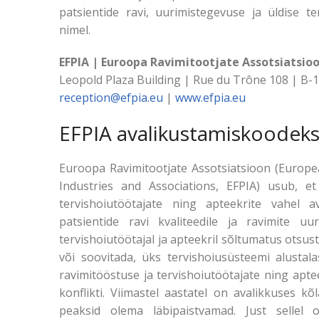
patsientide ravi, uurimistegevuse ja üldise t
nimel.
EFPIA | Euroopa Ravimitootjate Assotsiatsio
Leopold Plaza Building | Rue du Trône 108 | B-
reception@efpia.eu
|
www.efpia.eu
EFPIA avalikustamiskoodeks
Euroopa Ravimitootjate Assotsiatsioon (Europe
Industries and Associations, EFPIA) usub, et
tervishoiutöötajate ning apteekrite vahel av
patsientide ravi kvaliteedile ja ravimite uu
tervishoiutöötajal ja apteekril sõltumatus otsusta
või soovitada, üks tervishoiusüsteemi alustala
ravimitööstuse ja tervishoiutöötajate ning apte
konflikti. Viimastel aastatel on avalikkuses 
peaksid olema läbipaistvamad. Just sellel 