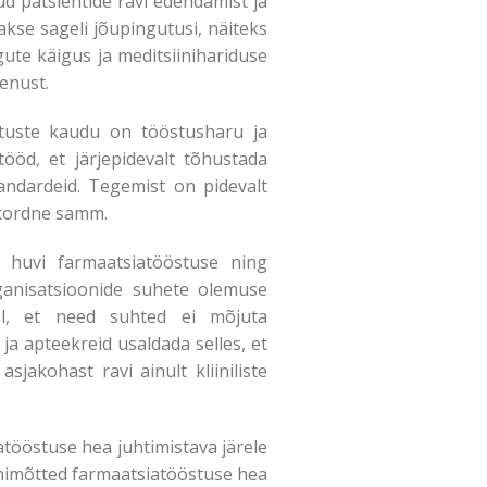
d patsientide ravi edendamist ja
akse sageli jõupingutusi, näiteks
gute käigus ja meditsiinihariduse
eenust.
tuste kaudu on tööstusharu ja
tööd, et järjepidevalt tõhustada
andardeid. Tegemist on pidevalt
ekordne samm.
 huvi farmaatsiatööstuse ning
organisatsioonide suhete olemuse
del, et need suhted ei mõjuta
 ja apteekreid usaldada selles, et
sjakohast ravi ainult kliiniliste
tööstuse hea juhtimistava järele
õhimõtted farmaatsiatööstuse hea