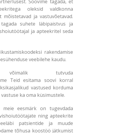
rtnerlusest. Soovime tagada, et
eekritega oleksid valdkonna
lt mõistetavad ja vastuvõetavad.
tagada suhete läbipaistvus ja
shoiutöötajal ja apteekritel seda
likustamiskoodeksi rakendamise
kmesühenduse veebilehe kaudu.
n võimalik tutvuda
ame Teid esitama soovi korral
üksikasjalikud vastused korduma
i vastuse ka oma küsimustele.
t meie eesmärk on tugevdada
vishoiutöötajate ning apteekrite
eeläbi patsientide ja muude
odame tõhusa koostöö jätkumist