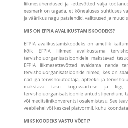
liikmesühendused ja -ettevõtted välja töötanu
eesmärk on tagada, et kõnealuses suhtluses va
ja väärikus nagu patsiendid, valitsused ja muud
MIS ON EFPIA AVALIKUSTAMISKOODEKS?
EFPIA avalikustamiskoodeks on ametlik käitum
kõik EFPIA liikmed avalikustama tervishoi
tervishoiuorganisatsioonidele makstavad tasu
EFPIA liikmesettevõtted avaldama nende terv
tervishoiuorganisatsioonide nimed, kes on saa
nad iga tervishoiutöötaja, apteekri ja tervisho
makstava tasu koguväärtuse ja liigi, 
tervishoiuorganisatsioonile antud stipendium, t
või meditsiinikonverentsi osalemistasu. See tea
veebilehel või kesksel platvormil, kuhu koondat
MIKS KOODEKS VASTU VÕETI?