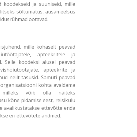
d koodekseid ja suuniseid, mille
litseks sõltumatus, ausameelsus
 sidusrühmad ootavad.
isjuhend, mille kohaselt peavad
utöötajatele, apteekritele ja
d. Selle koodeksi alusel peavad
ishoiutöötajate, apteekrite ja
nud neilt tasusid. Samuti peavad
iuorganisatsiooni kohta avaldama
milleks võib olla näiteks
asu kõne pidamise eest, reisikulu
ve avalikustatakse ettevõtte enda
akse eri ettevõtete andmed.