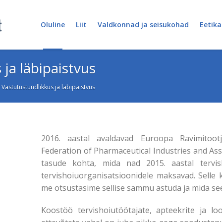
Oluline
Liit
Valdkonnad ja seisukohad
Eetika
ja läbipaistvus
/
Vastutustundlikkus ja läbipaistvus
2016. aastal avaldavad Euroopa Ravimitootj
Federation of Pharmaceutical Industries and Ass
tasude kohta, mida nad 2015. aastal tervisho
tervishoiuorganisatsioonidele maksavad. Selle 
me otsustasime sellise sammu astuda ja mida se
Koostöö tervishoiutöötajate, apteekrite ja lo