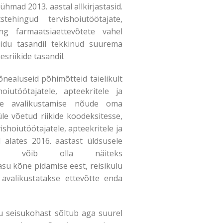
ühmad 2013. aastal allkirjastasid.
tehingud tervishoiutöötajate,
ing farmaatsiaettevõtete vahel
iidu tasandil tekkinud suurema
sriikide tasandil.
õnealuseid põhimõtteid täielikult
iutöötajatele, apteekritele ja
ude avalikustamise nõude oma
le võetud riikide koodeksitesse,
ishoiutöötajatele, apteekritele ja
 alates 2016. aastast üldsusele
nguks võib olla näiteks
asu kõne pidamise eest, reisikulu
 avalikustatakse ettevõtte enda
u seisukohast sõltub aga suurel