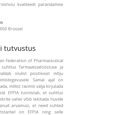
ervishoiu kvaliteedi parandamise
on
1050 Brüssel
i tutvustus
an Federation of Pharmaceutical
 suhtlus farmaatsiatööstuse ja
aldab olulist positiivset mõju
rimistegevusele. Samal ajal on
da, millist ravimit välja kirjutada
sid. EFPIA tunnistab, et suhtlus
ekrite vahel võib tekitada huvide
kõlanud arvamusi, et need suhted
otstarbel on EFPIA ning selle