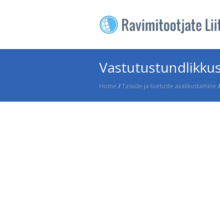
Vastutustundlikkus 
Home
/
Tasude ja toetuste avalikustamine