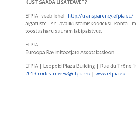
KUST SAADA LISATEAVET?
EFPIA veebilehel
http://transparency.efpia.eu/
o
algatuste, sh avalikustamiskoodeksi kohta, 
tööstusharu suurem läbipaistvus.
EFPIA
Euroopa Ravimitootjate Assotsiatsioon
EFPIA | Leopold Plaza Building | Rue du Trône 1
2013-codes-review@efpia.eu
|
www.efpia.eu
Facebook leht