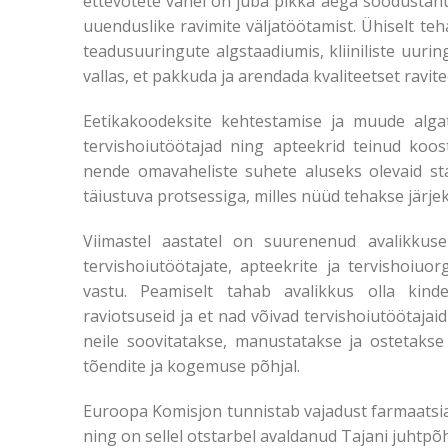
ettevõtete vahel on juba pikka aega soodustanu
uuenduslike ravimite väljatöötamist. Ühiselt teh
teadusuuringute algstaadiumis, kliiniliste uurin
vallas, et pakkuda ja arendada kvaliteetset ravit
Eetikakoodeksite kehtestamise ja muude alga
tervishoiutöötajad ning apteekrid teinud koos
nende omavaheliste suhete aluseks olevaid st
täiustuva protsessiga, milles nüüd tehakse järj
Viimastel aastatel on suurenenud avalikkuse
tervishoiutöötajate, apteekrite ja tervishoiu
vastu. Peamiselt tahab avalikkus olla kin
raviotsuseid ja et nad võivad tervishoiutöötajaid
neile soovitatakse, manustatakse ja ostetakse a
tõendite ja kogemuse põhjal.
Euroopa Komisjon tunnistab vajadust farmaatsia
ning on sellel otstarbel avaldanud Tajani juhtp