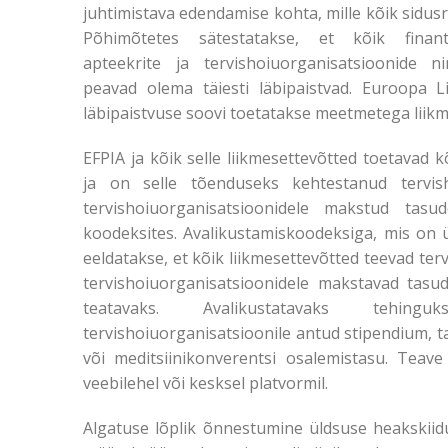
juhtimistava edendamise kohta, mille kõik sidusr
Põhimõtetes sätestatakse, et kõik finants
apteekrite ja tervishoiuorganisatsioonide n
peavad olema täiesti läbipaistvad. Euroopa L
läbipaistvuse soovi toetatakse meetmetega liikme
EFPIA ja kõik selle liikmesettevõtted toetavad k
ja on selle tõenduseks kehtestanud tervisho
tervishoiuorganisatsioonidele makstud tas
koodeksites. Avalikustamiskoodeksiga, mis on ü
eeldatakse, et kõik liikmesettevõtted teevad terv
tervishoiuorganisatsioonidele makstavad tasud
teatavaks. Avalikustatavaks tehi
tervishoiuorganisatsioonile antud stipendium, t
või meditsiinikonverentsi osalemistasu. Teave
veebilehel või kesksel platvormil.
Algatuse lõplik õnnestumine üldsuse heakskiid