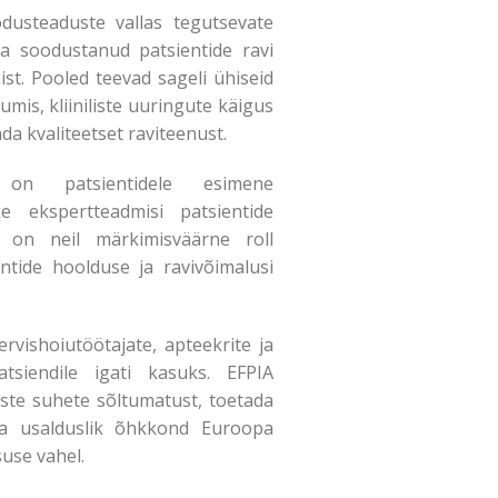
odusteaduste vallas tegutsevate
a soodustanud patsientide ravi
st. Pooled teevad sageli ühiseid
mis, kliiniliste uuringute käigus
da kvaliteetset raviteenust.
 on patsientidele esimene
e ekspertteadmisi patsientide
u on neil märkimisväärne roll
ntide hoolduse ja ravivõimalusi
rvishoiutöötajate, apteekrite ja
atsiendile igati kasuks. EFPIA
ste suhete sõltumatust, toetada
uua usalduslik õhkkond Euroopa
suse vahel.