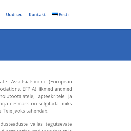
Uudised
Kontakt
Eesti
ate Assotsiatsiooni (European
ociations, EFPIA) liikmed andmed
iutöötajatele, apteekritele ja
kirja eesmärk on selgitada, miks
e Teie jaoks tähendab.
odusteaduste vallas tegutsevate