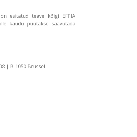
n esitatud teave kõigi EFPIA
mille kaudu püütakse saavutada
08 | B-1050 Brüssel
Aadress