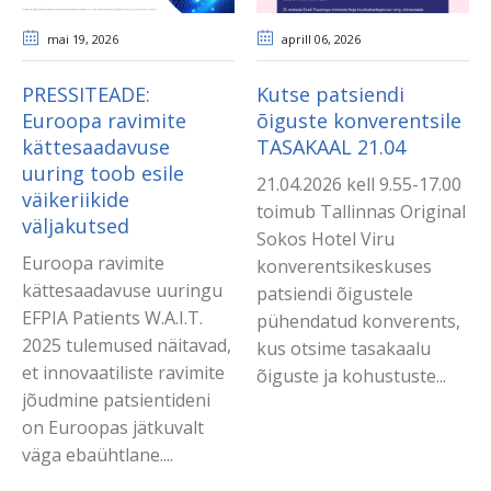
mai 19
, 2026
aprill 06
, 2026
PRESSITEADE:
Kutse patsiendi
Euroopa ravimite
õiguste konverentsile
kättesaadavuse
TASAKAAL 21.04
uuring toob esile
21.04.2026 kell 9.55-17.00
väikeriikide
toimub Tallinnas Original
väljakutsed
Sokos Hotel Viru
Euroopa ravimite
konverentsikeskuses
kättesaadavuse uuringu
patsiendi õigustele
EFPIA Patients W.A.I.T.
pühendatud konverents,
2025 tulemused näitavad,
kus otsime tasakaalu
et innovaatiliste ravimite
õiguste ja kohustuste...
jõudmine patsientideni
on Euroopas jätkuvalt
väga ebaühtlane....