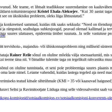
svunud. Me teame, et lihtsalt teadlikkuse
suurendamine
on kaaluvähen
ldarst-toitumisterapeut
Kristel Ehala-Aleksejev
. “Kui 30 aastat taga
see on üksikisiku probleem, oleks liiga lihtsustatud.”
a konkreetsed sammud, kuidas riik saaks sekkuda: “Need on tõenduspõhi
 ja rämpstoit, sealhulgas suhkrujoogid, peavad olemad kallimad ja ter
a suures ulatuases, epideemia ümber suunata. Ja selle vastutuse peam
ioon
kätt tervishoiu-, majandus- või ühiskonnaprobleem ning milliseid süste
uhataja
Rainer Reile
sõnul on oluline mõelda välja stsenaariumid, mis 
 kui teeme täna nii. Võimalike tulemite taga on tegelikult rahvastiku mu
õnul on oluline tunnistada, et seni pole probleemiga suures plaanis 
 oma laste nimel. Leiame vahendid, kuidas lastega tegeled aja need mad
erimiseks teatud kitsale sihtrühmale (KMI > 35 või kaasuvad haigused)
ravi Seltsi ja Ravimitootjate Liiduga ning selle videosalvestist saab 
riigikogu-komisjonid/sotsiaalkomisjon-xv/sotsiaalkomisjoni-konverents-u