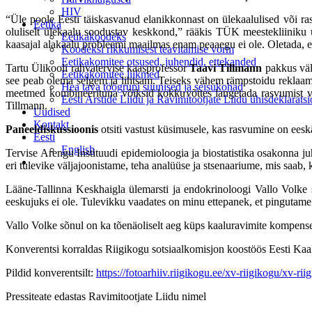
HIV
“Üle poole Eesti täiskasvanud elanikkonnast on ülekaalulised või ra
Eetika
oluliselt ülekaalu soodustav keskkond,” rääkis TÜK meestekliiniku ü
Eetikakoodeks
kaasajal alakaalu probleemi maailmas enam peaaegu ei ole. Oletada, et 
Koodeksi rikkumisest teavitamise vorm
Eetikakomitee otsused, juhendid, ettekanded
Tartu Ülikooli rahvatervise kaasprofessor
Taavi Tillmann
pakkus välj
Eetikakomitee liikmed
see peab olema selgem ja lihtsam. Teiseks vähem rämpstoidu reklaami
Hea tava töögrupi suunised ja seisukohad
meetmed kombineerituna võiksid kokkuvõttes langetada rasvumist väg
Eesti Arstide Liidu ja Ravimitootjate Liidu ühisdeklarats
Tillmann.
Uudised
Kontakt
Paneeldiskussioonis
otsiti vastust küsimusele, kas rasvumine on ees
Eesti
English
Tervise Arengu Instituudi epidemioloogia ja biostatistika osakonna j
eri tulevike väljajoonistame, teha analüüse ja stsenaariume, mis saab,
Lääne-Tallinna Keskhaigla ülemarsti ja endokrinoloogi Vallo Volke s
eeskujuks ei ole. Tulevikku vaadates on minu ettepanek, et pingutame
Vallo Volke sõnul on ka tõenäoliselt aeg küps kaaluravimite kompense
Konverentsi korraldas Riigikogu sotsiaalkomisjon koostöös Eesti Kaalu
Pildid konverentsilt:
https://fotoarhiiv.riigikogu.ee/xv-riigikogu/xv-
Pressiteate edastas Ravimitootjate Liidu nimel