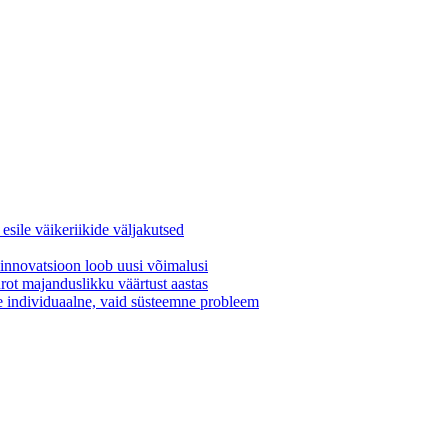
ile väikeriikide väljakutsed
 innovatsioon loob uusi võimalusi
rot majanduslikku väärtust aastas
le individuaalne, vaid süsteemne probleem