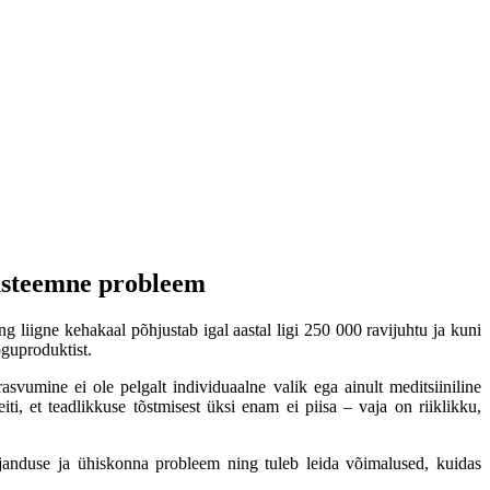
süsteemne probleem
 liigne kehakaal põhjustab igal aastal ligi 250 000 ravijuhtu ja kuni
guproduktist.
asvumine ei ole pelgalt individuaalne valik ega ainult meditsiiniline
ti, et teadlikkuse tõstmisest üksi enam ei piisa – vaja on riiklikku,
janduse ja ühiskonna probleem ning tuleb leida võimalused, kuidas