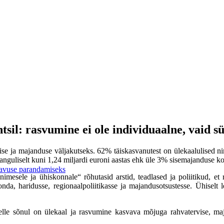
tsil: rasvumine ei ole individuaalne, vaid 
e ja majanduse väljakutseks. 62% täiskasvanutest on ülekaalulised ning
guliselt kuni 1,24 miljardi euroni aastas ehk üle 3% sisemajanduse ko
adavuse parandamiseks
esele ja ühiskonnale“ rõhutasid arstid, teadlased ja poliitikud, et r
, haridusse, regionaalpoliitikasse ja majandusotsustesse. Ühiselt lei
elle sõnul on ülekaal ja rasvumine kasvava mõjuga rahvatervise, ma