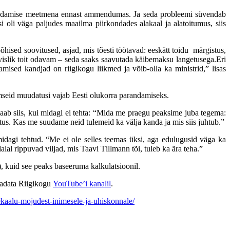
damise meetmena ennast ammendumas. Ja seda probleemi süvendab
si oli väga paljudes maailma piirkondades alakaal ja alatoitumus, siis
sed soovitused, asjad, mis tõesti töötavad: eeskätt toidu märgistus,
vislik toit odavam – seda saaks saavutada käibemaksu langetusega.Eri
ised kandjad on riigikogu liikmed ja võib-olla ka ministrid,” lisas
emseid muudatusi vajab Eesti olukorra parandamiseks.
saab siis, kui midagi ei tehta: “Mida me praegu peaksime juba tegema:
utus. Kas me suudame neid tulemeid ka välja kanda ja mis siis juhtub.”
midagi tehtud. “Me ei ole selles teemas üksi, aga edulugusid väga ka
alal rippuvad viljad, mis Taavi
T
illmann tõi, tuleb ka ära teha.”
, kuid see peaks baseeruma kalkulatsioonil.
vaadata Riigikogu
YouTube’i kanalil
.
lekaalu-mojudest-inimesele-ja-uhiskonnale/