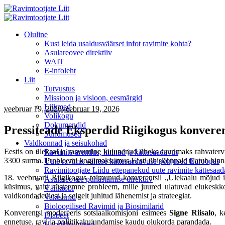
Oluline
Kust leida usaldusväärset infot ravimite kohta?
Asulareovee direktiiv
WAIT
E‑infoleht
Liit
Tutvustus
Missioon ja visioon, eesmärgid
Liikmed
veebruar 19
, 2026
veebruar 19, 2026
Volikogu
Dokumendid
Pressiteade Eksperdid Riigikogus konveren
Sündmused
Valdkonnad ja seisukohad
Eestis on ülekaal ja rasvumine kujunenud üheks suurimaks rahvatervis
Ravimite arendus, hinnad ja kättesaadavus
3300 surma. Probleemi kogumaksumus Eesti ühiskonnale ulatub hinnan
Uute ravimit vähese kättesaadavuse põhjused Euroopas
Ravimitootjate Liidu ettepanekud uute ravimite kättesa
18. veebruaril Riigikogus toimunud konverentsil „Ülekaalu mõjud inim
Asulareovee puhastamise direktiiv
küsimus, vaid süsteemne probleem, mille juured ulatuvad elukeskkonda
Vähktõbi
valdkondadeülest ja selgelt juhitud lähenemist ja strateegiat.
Vaktsiinid
Bioloogilised Ravimid ja Biosimilarid
Konverentsi modereeris sotsiaalkomisjoni esimees
Signe Riisalo
, k
Diabeet
ennetuse, ravi ja poliitikakujundamise kaudu olukorda parandada.
Harvikhaigused