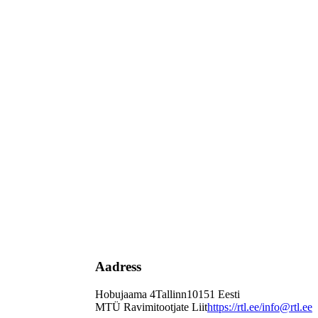
Aadress
Hobujaama 4
Tallinn
10151
Eesti
MTÜ Ravimitootjate Liit
https://rtl.ee/
info@rtl.ee