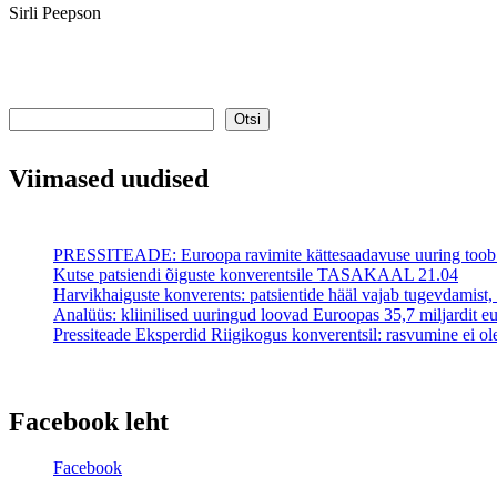
Sirli Peepson
Otsi
Otsi
Viimased uudised
PRESSITEADE: Euroopa ravimite kättesaadavuse uuring toob es
Kutse patsiendi õiguste konverentsile TASAKAAL 21.04
Harvikhaiguste konverents: patsientide hääl vajab tugevdamist,
Analüüs: kliinilised uuringud loovad Euroopas 35,7 miljardit eu
Pressiteade Eksperdid Riigikogus konverentsil: rasvumine ei o
Facebook leht
Facebook